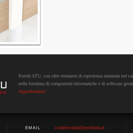
Poretti ATU, con oltre trentanni di esperienza maturata nel ca
nella fornitura di componenti informatiche e di software gestio
Approfondisci
commerciale@porettiatu.it
EMAIL