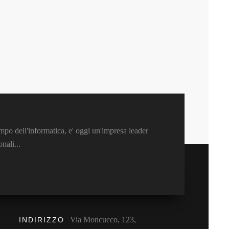
mpo dell'informatica, e' oggi un'impresa leader
nali...
Via Moncucco, 123,
INDIRIZZO