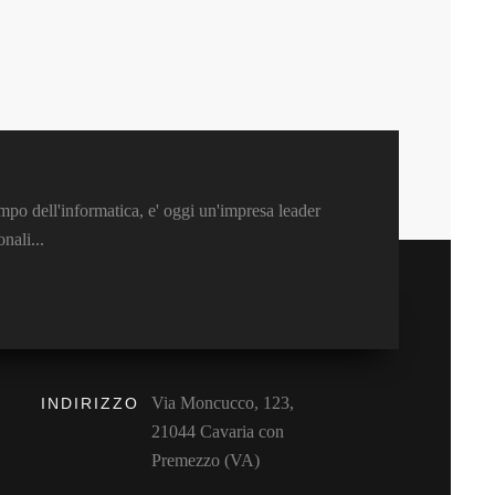
mpo dell'informatica, e' oggi un'impresa leader
nali...
Via Moncucco, 123,
INDIRIZZO
21044 Cavaria con
Premezzo (VA)