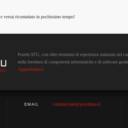
e verrai ricontattato in pochissimo tempo!
Poretti ATU, con oltre trentanni di esperienza maturata nel ca
nella fornitura di componenti informatiche e di software gestio
Approfondisci
commerciale@porettiatu.it
EMAIL