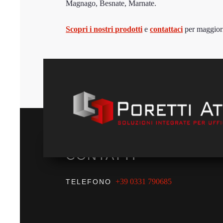
Magnago, Besnate, Marnate.
Scopri i nostri prodotti
e
contattaci
per maggiori
CONTATTI
+39 0331 790685
TELEFONO