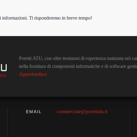
 informazioni. Ti risponderemo in breve tempo!
Poretti ATU, con oltre trentanni di esperienza maturata nel ca
nella fornitura di componenti informatiche e di software gestio
Approfondisci
commerciale@porettiatu.it
EMAIL