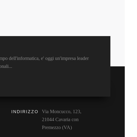
mpo dell'informatica, e' oggi un'impresa leader
nali...
Via Moncucco, 123,
INDIRIZZO
21044 Cavaria con
Premezzo (VA)