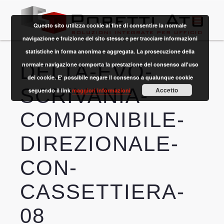
Questo sito utilizza cookie al fine di consentire la normale
navigazione e fruizione del sito stesso e per tracciare informazioni
statistiche in forma anonima e aggregata. La prosecuzione della
DELTA-EVO-
normale navigazione comporta la prestazione del consenso all'uso
dei cookie. E' possibile negare il consenso a qualunque cookie
SCRIVANIA-
Accetto
seguendo il link
maggiori informazioni
COMPONIBILE-
DIREZIONALE-
CON-
CASSETTIERA-
08