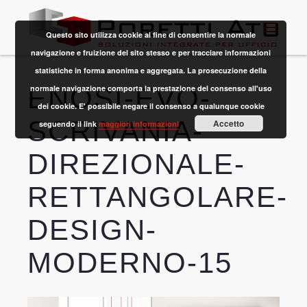
Questo sito utilizza cookie al fine di consentire la normale
navigazione e fruizione del sito stesso e per tracciare informazioni
statistiche in forma anonima e aggregata. La prosecuzione della
ENOSI-EVO-
normale navigazione comporta la prestazione del consenso all'uso
dei cookie. E' possibile negare il consenso a qualunque cookie
SCRIVANIA-
Accetto
seguendo il link
maggiori informazioni
DIREZIONALE-
RETTANGOLARE-
DESIGN-
MODERNO-15