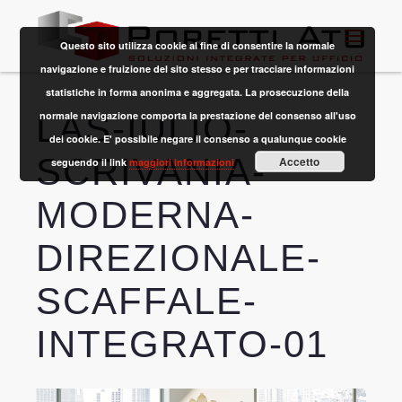
Questo sito utilizza cookie al fine di consentire la normale
navigazione e fruizione del sito stesso e per tracciare informazioni
statistiche in forma anonima e aggregata. La prosecuzione della
LAS-IULIO-
normale navigazione comporta la prestazione del consenso all'uso
dei cookie. E' possibile negare il consenso a qualunque cookie
SCRIVANIA-
Accetto
seguendo il link
maggiori informazioni
MODERNA-
DIREZIONALE-
SCAFFALE-
INTEGRATO-01