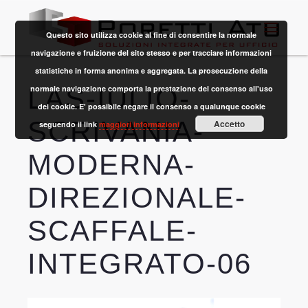
Questo sito utilizza cookie al fine di consentire la normale
navigazione e fruizione del sito stesso e per tracciare informazioni
statistiche in forma anonima e aggregata. La prosecuzione della
LAS-IULIO-
normale navigazione comporta la prestazione del consenso all'uso
dei cookie. E' possibile negare il consenso a qualunque cookie
SCRIVANIA-
Accetto
seguendo il link
maggiori informazioni
MODERNA-
DIREZIONALE-
SCAFFALE-
INTEGRATO-06