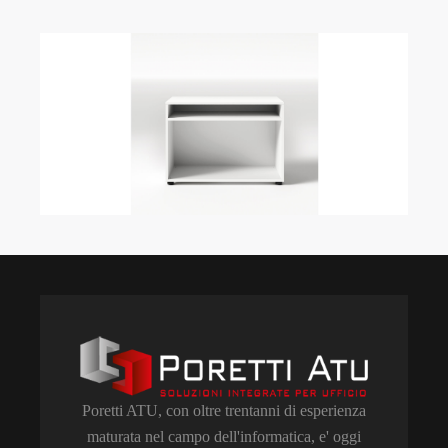
Poretti ATU, con oltre trentanni di esperienza
maturata nel campo dell'informatica, e' oggi