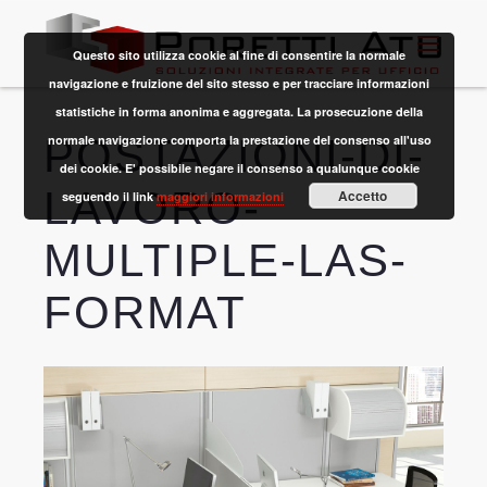
Questo sito utilizza cookie al fine di consentire la normale
navigazione e fruizione del sito stesso e per tracciare informazioni
statistiche in forma anonima e aggregata. La prosecuzione della
POSTAZIONI-DI-
normale navigazione comporta la prestazione del consenso all'uso
dei cookie. E' possibile negare il consenso a qualunque cookie
LAVORO-
Accetto
seguendo il link
maggiori informazioni
MULTIPLE-LAS-
FORMAT